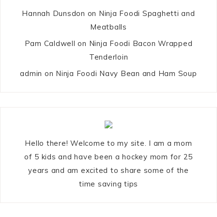
Hannah Dunsdon
on
Ninja Foodi Spaghetti and
Meatballs
Pam Caldwell
on
Ninja Foodi Bacon Wrapped
Tenderloin
admin
on
Ninja Foodi Navy Bean and Ham Soup
Hello there! Welcome to my site. I am a mom
of 5 kids and have been a hockey mom for 25
years and am excited to share some of the
time saving tips