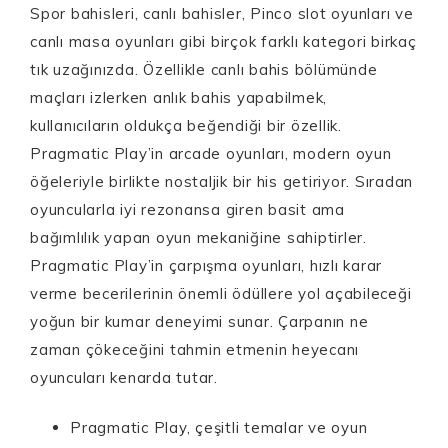
Spor bahisleri, canlı bahisler, Pinсo slot oyunları ve
canlı masa oyunları gibi birçok farklı kategori birkaç
tık uzağınızda. Özellikle canlı bahis bölümünde
maçları izlerken anlık bahis yapabilmek,
kullanıcıların oldukça beğendiği bir özellik.
Pragmatic Play’in arcade oyunları, modern oyun
öğeleriyle birlikte nostaljik bir his getiriyor. Sıradan
oyuncularla iyi rezonansa giren basit ama
bağımlılık yapan oyun mekaniğine sahiptirler.
Pragmatic Play’in çarpışma oyunları, hızlı karar
verme becerilerinin önemli ödüllere yol açabileceği
yoğun bir kumar deneyimi sunar. Çarpanın ne
zaman çökeceğini tahmin etmenin heyecanı
oyuncuları kenarda tutar.
Pragmatic Play, çeşitli temalar ve oyun