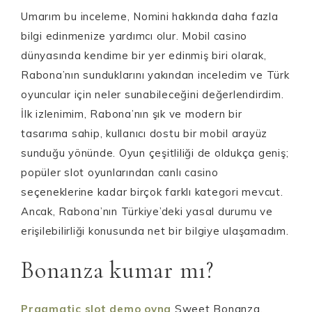
Umarım bu inceleme, Nomini hakkında daha fazla
bilgi edinmenize yardımcı olur. Mobil casino
dünyasında kendime bir yer edinmiş biri olarak,
Rabona’nın sunduklarını yakından inceledim ve Türk
oyuncular için neler sunabileceğini değerlendirdim.
İlk izlenimim, Rabona’nın şık ve modern bir
tasarıma sahip, kullanıcı dostu bir mobil arayüz
sunduğu yönünde. Oyun çeşitliliği de oldukça geniş;
popüler slot oyunlarından canlı casino
seçeneklerine kadar birçok farklı kategori mevcut.
Ancak, Rabona’nın Türkiye’deki yasal durumu ve
erişilebilirliği konusunda net bir bilgiye ulaşamadım.
Bonanza kumar mı?
Pragmatic slot demo oyna
Sweet Bonanza,