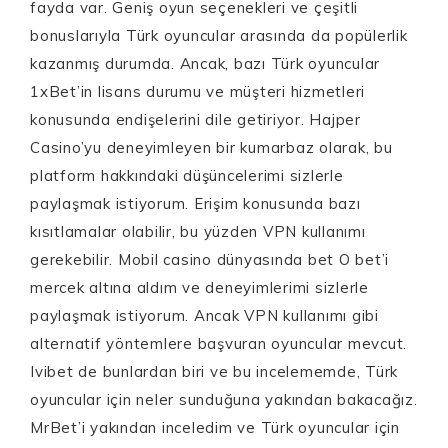
fayda var. Geniş oyun seçenekleri ve çeşitli
bonuslarıyla Türk oyuncular arasında da popülerlik
kazanmış durumda. Ancak, bazı Türk oyuncular
1xBet’in lisans durumu ve müşteri hizmetleri
konusunda endişelerini dile getiriyor. Hajper
Casino’yu deneyimleyen bir kumarbaz olarak, bu
platform hakkındaki düşüncelerimi sizlerle
paylaşmak istiyorum. Erişim konusunda bazı
kısıtlamalar olabilir, bu yüzden VPN kullanımı
gerekebilir. Mobil casino dünyasında bet O bet’i
mercek altına aldım ve deneyimlerimi sizlerle
paylaşmak istiyorum. Ancak VPN kullanımı gibi
alternatif yöntemlere başvuran oyuncular mevcut.
Ivibet de bunlardan biri ve bu incelememde, Türk
oyuncular için neler sunduğuna yakından bakacağız.
MrBet’i yakından inceledim ve Türk oyuncular için