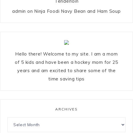
Tenderloin
admin
on
Ninja Foodi Navy Bean and Ham Soup
Hello there! Welcome to my site. I am a mom
of 5 kids and have been a hockey mom for 25
years and am excited to share some of the
time saving tips
ARCHIVES