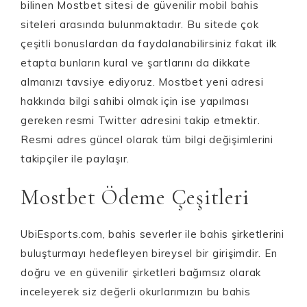
bilinen Mostbet sitesi de güvenilir mobil bahis
siteleri arasında bulunmaktadır. Bu sitede çok
çeşitli bonuslardan da faydalanabilirsiniz fakat ilk
etapta bunların kural ve şartlarını da dikkate
almanızı tavsiye ediyoruz. Mostbet yeni adresi
hakkında bilgi sahibi olmak için ise yapılması
gereken resmi Twitter adresini takip etmektir.
Resmi adres güncel olarak tüm bilgi değişimlerini
takipçiler ile paylaşır.
Mostbet Ödeme Çeşitleri
UbiEsports.com, bahis severler ile bahis şirketlerini
buluşturmayı hedefleyen bireysel bir girişimdir. En
doğru ve en güvenilir şirketleri bağımsız olarak
inceleyerek siz değerli okurlarımızın bu bahis