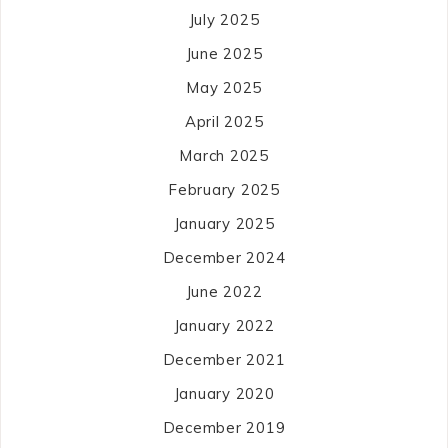
July 2025
June 2025
May 2025
April 2025
March 2025
February 2025
January 2025
December 2024
June 2022
January 2022
December 2021
January 2020
December 2019