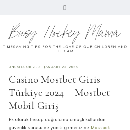
Busy Hockey Mama
TIMESAVING TIPS FOR THE LOVE OF OUR CHILDREN AND
THE GAME
UNCATEGORIZED
·
JANUARY 23, 2025
Casino Mostbet Giris
Türkiye 2024 – Mostbet
Mobil Giriş
Ek olarak hesap doğrulama amaçlı kullanılan
güvenlik sorusu ve yanıtı girmeniz ve
Mostbet